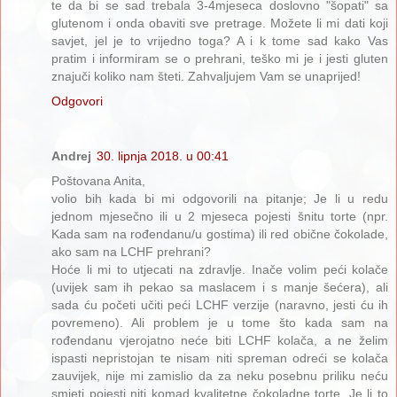
te da bi se sad trebala 3-4mjeseca doslovno "šopati" sa
glutenom i onda obaviti sve pretrage. Možete li mi dati koji
savjet, jel je to vrijedno toga? A i k tome sad kako Vas
pratim i informiram se o prehrani, teško mi je i jesti gluten
znajuči koliko nam šteti. Zahvaljujem Vam se unaprijed!
Odgovori
Andrej
30. lipnja 2018. u 00:41
Poštovana Anita,
volio bih kada bi mi odgovorili na pitanje; Je li u redu
jednom mjesečno ili u 2 mjeseca pojesti šnitu torte (npr.
Kada sam na rođendanu/u gostima) ili red obične čokolade,
ako sam na LCHF prehrani?
Hoće li mi to utjecati na zdravlje. Inače volim peći kolače
(uvijek sam ih pekao sa maslacem i s manje šećera), ali
sada ću početi učiti peći LCHF verzije (naravno, jesti ću ih
povremeno). Ali problem je u tome što kada sam na
rođendanu vjerojatno neće biti LCHF kolača, a ne želim
ispasti nepristojan te nisam niti spreman odreći se kolača
zauvijek, nije mi zamislio da za neku posebnu priliku neću
smjeti pojesti niti komad kvalitetne čokoladne torte. Je li to