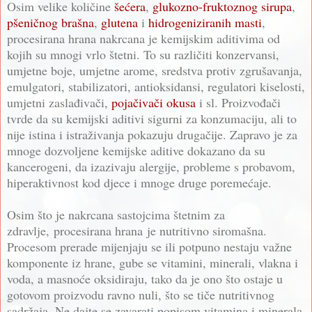
Osim velike količine
šećera
,
glukozno-fruktoznog sirupa
,
pšeničnog brašna
,
glutena
i
hidrogeniziranih masti
,
procesirana hrana nakrcana je kemijskim aditivima od
kojih su mnogi vrlo štetni. To su različiti konzervansi,
umjetne boje, umjetne arome, sredstva protiv zgrušavanja,
emulgatori, stabilizatori, antioksidansi, regulatori kiselosti,
umjetni zaslađivači,
pojačivači okusa
i sl. Proizvođači
tvrde da su kemijski aditivi sigurni za konzumaciju, ali to
nije istina i istraživanja pokazuju drugačije. Zapravo je za
mnoge dozvoljene kemijske aditive dokazano da su
kancerogeni, da izazivaju alergije, probleme s probavom,
hiperaktivnost kod djece i mnoge druge poremećaje.
Osim što je nakrcana sastojcima štetnim za
zdravlje,
procesirana hrana
je nutritivno siromašna.
Procesom prerade mijenjaju se ili potpuno nestaju važne
komponente iz hrane, gube se vitamini, minerali, vlakna i
voda, a masnoće oksidiraju, tako da je ono što ostaje u
gotovom proizvodu ravno nuli, što se tiče nutritivnog
sadržaja. Ne dajte se zavarati popisom vitamina i minerala