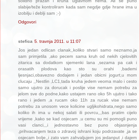
solidno prazan i kruha uglavnom nema. Ali se puno
slabije/teže kontroliram kada sam negdje gdje hrane ima u
izobilju i deblji sam ;-)
Odgovori
stefica
5. travnja 2011. u 11:07
Jos jedan odlican clanak,,koliko stvari samo neznamo,ja
sam primjetila ,ako pecem sama kruh od nekih cjelovitih
zitarica sa dodatkom sjemenki lana ,sezama pa cak i
orasatih plodova kao sto su orahi ,bademi
ljesnjaci,obavezno dodajem i jedan obicni jogurt,u mom
clucaju ,,Nestlin ,LC1,tada kruha jedem veoma malo i cesto
samo ujutro za dorucak i poslije vise nemam potrebu za
jelom sve do podne,kako ustajem rano oko 5h ujutro i tako
rano i jedem ,a rucam oko 11h za rucak vise nemam
potrebu za unosom vece kolicine ugljikohidrata,nego samo
koliko ih ima u nekoj salati ili povrcu,,,bas pratim cijelo
vrijeme ,kako se kad osjecam ,u cemu su mi pomogli puno
vasi clanci,,,i jednostavno bez puno objasnjenja
,prihvacanjem teza o zdravoj ishrani koju podrzavate ,ja se
osjecam bolje,,i zato vam zahvaljujem jos jedanput ,i dajem