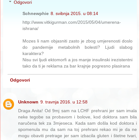
Odgovori
Schnewphie
8. svibnja 2015. u 08:14
http://www.vitkigurman.com/2015/05/04/umerena-
ishrana/
Mozes li nam objasniti zasto je zbog umjerenosti doslo
do pandemije metabolnih bolesti? Ljudi slabog
karaktera?
Nisu svi ljudi ektomorfi a jos manje insulinski irezistentni
tako da ti je reklama za bar krajnje pogresno plasirana
Odgovori
Unknown
9. travnja 2016. u 12:58
Draga Anita! Od 9mj sam na LCHF prehrani jer sam imala
neke tegobe sa probavom i bolove, kod doktora sam bila
naručena tek za 3mjeseca. Kada sam došla kod doktora i
spomenula mu da sam na toj prehrani rekao mi je da ne
mogu obaviti pretrage jer sam izbacila gluten i štetne tvari,