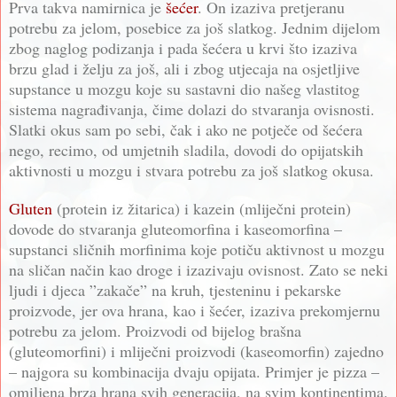
Prva takva namirnica je
šećer
. On izaziva pretjeranu
potrebu za jelom, posebice za još slatkog. Jednim dijelom
zbog naglog podizanja i pada šećera u krvi što izaziva
brzu glad i želju za još, ali i zbog utjecaja na osjetljive
supstance u mozgu koje su sastavni dio našeg vlastitog
sistema nagrađivanja, čime dolazi do stvaranja ovisnosti.
Slatki okus sam po sebi, čak i ako ne potječe od šećera
nego, recimo, od umjetnih sladila, dovodi do opijatskih
aktivnosti u mozgu i stvara potrebu za još slatkog okusa.
Gluten
(protein iz žitarica) i kazein (mliječni protein)
dovode do stvaranja gluteomorfina i kaseomorfina –
supstanci sličnih morfinima koje potiču aktivnost u mozgu
na sličan način kao droge i izazivaju ovisnost. Zato se neki
ljudi i djeca ”zakače” na kruh, tjesteninu i pekarske
proizvode, jer ova hrana, kao i šećer, izaziva prekomjernu
potrebu za jelom. Proizvodi od bijelog brašna
(gluteomorfini) i mliječni proizvodi (kaseomorfin) zajedno
– najgora su kombinacija dvaju opijata. Primjer je pizza –
omiljena brza hrana svih generacija, na svim kontinentima.