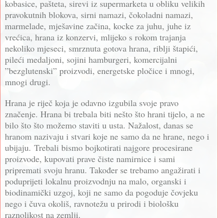
kobasice, pašteta, sirevi iz supermarketa u obliku velikih
pravokutnih blokova, sirni namazi, čokoladni namazi,
marmelade, mješavine začina, kocke za juhu, juhe iz
vrećica, hrana iz konzervi, mlijeko s rokom trajanja
nekoliko mjeseci, smrznuta gotova hrana, riblji štapići,
pileći medaljoni, sojini hamburgeri, komercijalni
”bezglutenski” proizvodi, energetske pločice i mnogi,
mnogi drugi.
Hrana je riječ koja je odavno izgubila svoje pravo
značenje. Hrana bi trebala biti nešto što hrani tijelo, a ne
bilo što što možemo staviti u usta. Nažalost, danas se
hranom nazivaju i stvari koje ne samo da ne hrane, nego i
ubijaju.
Trebali bismo bojkotirati najgore procesirane
proizvode, kupovati prave čiste namirnice i sami
pripremati svoju hranu. Također se trebamo angažirati i
poduprijeti lokalnu proizvodnju na malo, organski i
biodinamički uzgoj, koji ne samo da pogoduje čovjeku
nego i čuva okoliš, ravnotežu u prirodi i biološku
raznolikost na zemlji.