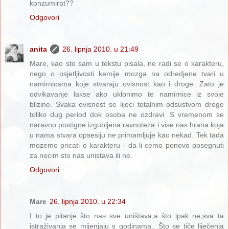
konzumirat??
Odgovori
anita
26. lipnja 2010. u 21:49
Mare, kao sto sam u tekstu pisala, ne radi se o karakteru,
nego o osjetljivosti kemije mozga na odredjene tvari u
namirnicama koje stvaraju ovisnost kao i droge. Zato je
odvikavanje lakse ako uklonimo te namirnice iz svoje
blizine. Svaka ovisnost se lijeci totalnim odsustvom droge
toliko dug period dok osoba ne ozdravi. S vremenom se
naravno postigne izgubljena ravnoteza i vise nas hrana koja
u nama stvara opsesiju ne primamljuje kao nekad. Tek tada
mozemo pricati o karakteru - da li cemo ponovo posegnuti
za necim sto nas unistava ili ne.
Odgovori
Mare
26. lipnja 2010. u 22:34
I to je pitanje što nas sve uništava,a što ipak ne,sva ta
istraživanja se mijenjaju s godinama.. Što se tiče liječenja