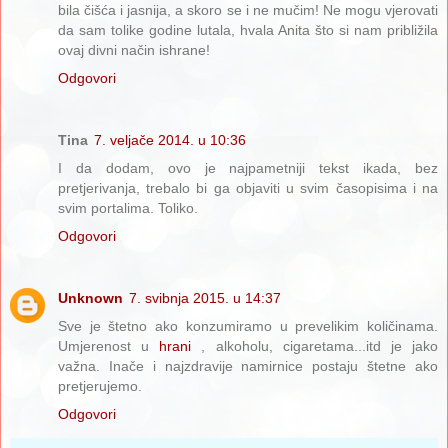
bila čišća i jasnija, a skoro se i ne mučim! Ne mogu vjerovati
da sam tolike godine lutala, hvala Anita što si nam približila
ovaj divni način ishrane!
Odgovori
Tina
7. veljače 2014. u 10:36
I da dodam, ovo je najpametniji tekst ikada, bez
pretjerivanja, trebalo bi ga objaviti u svim časopisima i na
svim portalima. Toliko.
Odgovori
Unknown
7. svibnja 2015. u 14:37
Sve je štetno ako konzumiramo u prevelikim količinama.
Umjerenost u
hrani
, alkoholu, cigaretama...itd je jako
važna. Inače i najzdravije namirnice postaju štetne ako
pretjerujemo.
Odgovori