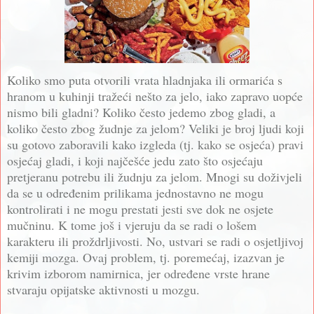
Koliko smo puta otvorili vrata hladnjaka ili ormarića s
hranom u kuhinji tražeći nešto za jelo, iako zapravo uopće
nismo bili gladni? Koliko često jedemo zbog gladi, a
koliko često zbog žudnje za jelom? Veliki je broj ljudi koji
su gotovo zaboravili kako izgleda (tj. kako se osjeća) pravi
osjećaj gladi, i koji najčešće jedu zato što osjećaju
pretjeranu potrebu ili žudnju za jelom. Mnogi su doživjeli
da se u određenim prilikama jednostavno ne mogu
kontrolirati i ne mogu prestati jesti sve dok ne osjete
mučninu. K tome još i vjeruju da se radi o lošem
karakteru ili proždrljivosti. No, ustvari se radi o osjetljivoj
kemiji mozga. Ovaj problem, tj. poremećaj, izazvan je
krivim izborom namirnica, jer određene vrste hrane
stvaraju opijatske aktivnosti u mozgu.