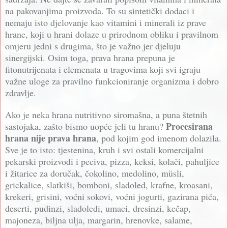
na pakovanjima proizvoda. To su sintetički dodaci i
nemaju isto djelovanje kao vitamini i minerali iz prave
hrane, koji u hrani dolaze u prirodnom obliku i pravilnom
omjeru jedni s drugima, što je važno jer djeluju
sinergijski. Osim toga, prava hrana prepuna je
fitonutrijenata i elemenata u tragovima koji svi igraju
važne uloge za pravilno funkcioniranje organizma i dobro
zdravlje.
Ako je neka hrana nutritivno siromašna, a puna štetnih
Procesirana
sastojaka, zašto bismo uopće jeli tu hranu?
hrana nije prava hrana
, pod kojim god imenom dolazila.
Sve je to isto: tjestenina, kruh i svi ostali komercijalni
pekarski proizvodi i peciva, pizza, keksi, kolači, pahuljice
i žitarice za doručak, čokolino, medolino, müsli,
grickalice, slatkiši, bomboni, sladoled, krafne, kroasani,
krekeri, grisini, voćni sokovi, voćni jogurti, gazirana pića,
deserti, pudinzi, sladoledi, umaci, dresinzi, kečap,
majoneza, biljna ulja, margarin, hrenovke, salame,