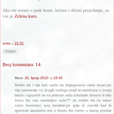
Ako ste ovisni o junk hrani, šećeru i skloni prejedanju, za
vas je
Zelena kura
.
anita
u
15:32
Podijeli
Broj komentara: 14:
Mare
26. lipnja 2010. u 18:45
Mislim da i nije baš način da izbjegavamo neke stvari,zar
nije pametnije i iz drugih razloga imati te namirnice u svojoj
blizini i ograničit se na jednom redu čokolade dnevno ili bilo
čemu što nas neodoljivo vuče?? Ja mislim da na takav
način treniramo svoj karakter,jer gdje bi završili kad bi
ignorirali apsolutno sve u životu što nismo u stanju prestat