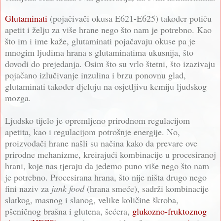
Glutaminati
(pojačivači okusa E621-E625) također potiču
apetit i želju za više hrane nego što nam je potrebno. Kao
što im i ime kaže, glutaminati pojačavaju okuse pa je
mnogim ljudima hrana s glutaminatima ukusnija, što
dovodi do prejedanja. Osim što su vrlo štetni, što izazivaju
pojačano izlučivanje inzulina i brzu ponovnu glad,
glutaminati također djeluju na osjetljivu kemiju ljudskog
mozga.
Ljudsko tijelo je opremljeno prirodnom regulacijom
apetita, kao i regulacijom potrošnje energije. No,
proizvođači hrane našli su načina kako da prevare ove
prirodne mehanizme, kreirajući kombinacije u procesiranoj
hrani, koje nas tjeraju da jedemo puno više nego što nam
je potrebno. Procesirana hrana, što nije ništa drugo nego
fini naziv za
junk food
(hrana smeće), sadrži kombinacije
slatkog, masnog i slanog, velike količine škroba,
pšeničnog brašna i glutena, šećera,
glukozno-fruktoznog