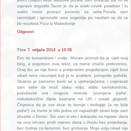
zapravo dogodilo.Tacno je da je svaki covek poseban i tu
svako moze pronaci ponesto za sebe.Pocela sam
razmisljati i sprovoditi vase sugestije pa nasdam se da ce
bti rezultata.Pozz iz Makedonije
Odgovori
Tina
7. veljače 2014. u 10:35
Evo da komentiram i ovdje. Moram priznati da je cijeli ovaj
blog, a pogotovo ovaj tekst, za mene značio prekretnicu.
Onaj tko se nije borio s pretjeranim prejedanjem cijeli život
nikad neće razumjeti koji je to problem, ponajviše psihički.
Stvarno je zamorno boriti se s vjetrenjačama, i uvjeravati
sam sebe da imaš slabu volju, slabu samokontrolu,
pokušavati sve moguće metode 'promjene psihe',
niskokalorične dijete bazirane na UH i ostale gluposti.
Činjenica da je sve stvar to kemije i biologije (a ne loše
psihe!) za mene je bila jedna od najvažnijih stvari koje sam
shvatila u životu- Što sam si eto i dokazala na mjesec dana
na ovoj ishrani, prvih mjesec dana u životu bez prejedanja,
bez žudnje za šećerom, bez grickanja. Moja volja nikad nije