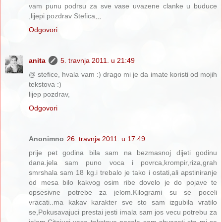
vam punu podrsu za sve vase uvazene clanke u buduce
,lijepi pozdrav Stefica,,,
Odgovori
anita
5. travnja 2011. u 21:49
@ stefice, hvala vam :) drago mi je da imate koristi od mojih
tekstova :)
lijep pozdrav,
Odgovori
Anonimno
26. travnja 2011. u 17:49
prije pet godina bila sam na bezmasnoj dijeti godinu
dana.jela sam puno voca i povrca,krompir,riza,grah
smrshala sam 18 kg.i trebalo je tako i ostati,ali apstiniranje
od mesa bilo kakvog osim ribe dovelo je do pojave te
opsesivne potrebe za jelom.Kilogrami su se poceli
vracati..ma kakav karakter sve sto sam izgubila vratilo
se,Pokusavajuci prestai jesti imala sam jos vecu potrebu za
jelom.Citajuci vase tekstove pocela sam shvacati sta mi se