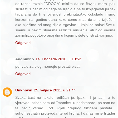
od razno raznih "DROGA" mislim da se čovjek mora ipak
susresti s nečim od čega se liječio,a ne to izbjegavati jer tek
tada zna da li je ovisnost prekinuta.Ako čokoladu nismo
konzumirali godinu dana kako ćemo znati da smo izlječeni
ako biježimo od onog dijela trgovine u kojoj se nalazi.Sve u
svemu u nekim stvarima različita mišljenja, ali blog veoma
zanimljiv,pogotovo onaj dio u kojem pišete o istraživanjima.
Odgovori
Anonimno
14. listopada 2010. u 10:52
pohvale za blog. nemojte prestati pisati.
Odgovori
Unknown
25. veljače 2011. u 21:44
Svaka čast na tekstu, odličan je. Ipak... I ja sam u to
vjerovao, otišao sam od "mamice" u podstanare, pa sam na
taj način otišao i od uvijek prepuog frižidera pašteta i
suhomestnatih proizvoda, te od kruha. I danas mi je frižider