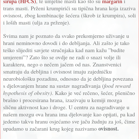
sirupa (HFCS)
, te umjetne masti kao što su
margarin
i
trans masti. Prženi krumpirići su tipična hrana koja izaziva
ovisnost, zbog kombinacije šećera (škrob iz krumpira), soli
i loših masti (ulja za prženje).
Svima nam je poznato da svako prekomjerno uživanje u
hrani neminovno dovodi i do debljanja. Ali zašto je tako
teško slijediti savjete stručnjaka kad nam kažu ”budite
umjereni”? Zato što se ovdje ne radi o snazi volje ili
karakteru, nego o nečem jačem od nas. Znanstvenici
smatraju da debljina i ovisnost imaju zajedničku
neurobiološku pozadinu, odnosno da je debljina povezana
s djelovanjem hrane na sustav nagrađivanja (
food reward
hypothesis of obesity)
. Kako je već rečeno, šećer, pšenično
brašno i procesirana hrana, izazivaju u kemiji mozga
sličnu aktivnost kao i droge. U centru za nagrađivanje u
našem mozgu ova hrana ima djelovanje kao opijati, pa kad
jedemo takvu hranu osjećamo sve jaču žudnju za još, čime
ovisnost.
upadamo u začarani krug kojeg nazivamo